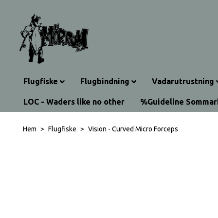
Flugfiske
Flugbindning
Vadarutrustning
LOC - Waders like no other
%Guideline Somma
Hem
Flugfiske
Vision - Curved Micro Forceps