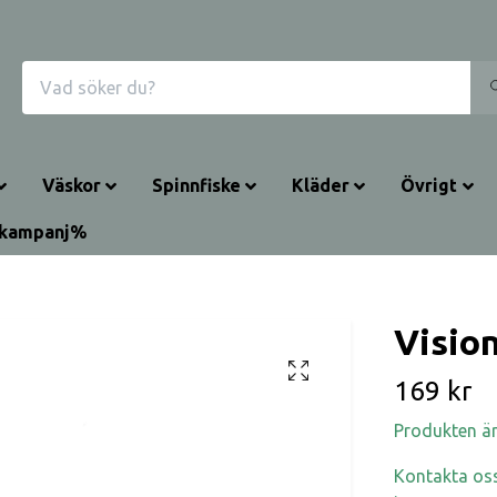
Väskor
Spinnfiske
Kläder
Övrigt
rkampanj%
Visio
169 kr
Produkten är t
Kontakta oss