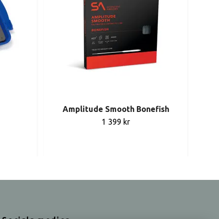
Amplitude Smooth Bonefish
Gu
1 399 kr