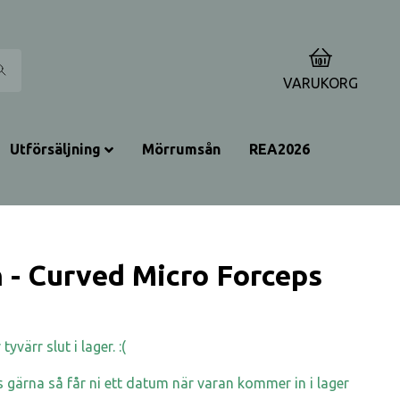
0
VARUKORG
Utförsäljning
Mörrumsån
REA2026
n - Curved Micro Forceps
yvärr slut i lager. :(
 gärna så får ni ett datum när varan kommer in i lager