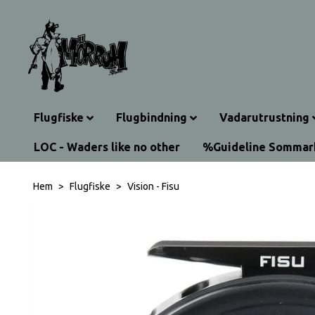
Flugfiske
Flugbindning
Vadarutrustning
LOC - Waders like no other
%Guideline Somma
Hem
Flugfiske
Vision - Fisu