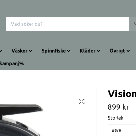
Väskor
Spinnfiske
Kläder
Övrigt
rkampanj%
Vision
899 kr
Storlek
#5/6