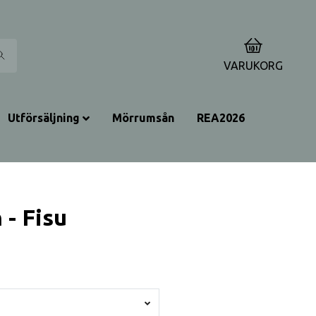
0
VARUKORG
Utförsäljning
Mörrumsån
REA2026
 - Fisu