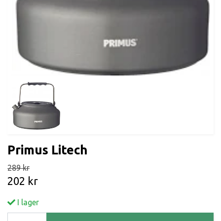
Primus Litech
289 kr
202 kr
I lager