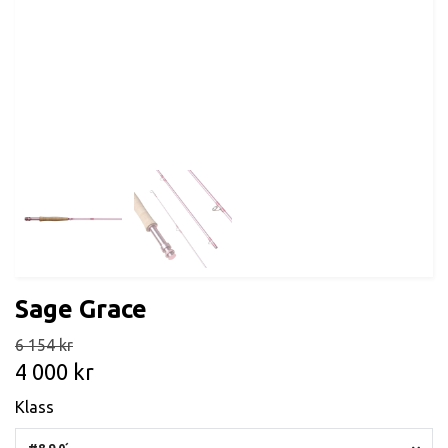
Sage Grace
6 154 kr
4 000 kr
Klass
#8 9.0´