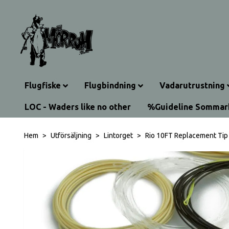
Flugfiske
Flugbindning
Vadarutrustning
LOC - Waders like no other
%Guideline Somma
Hem
Utförsäljning
Lintorget
Rio 10FT Replacement Tip