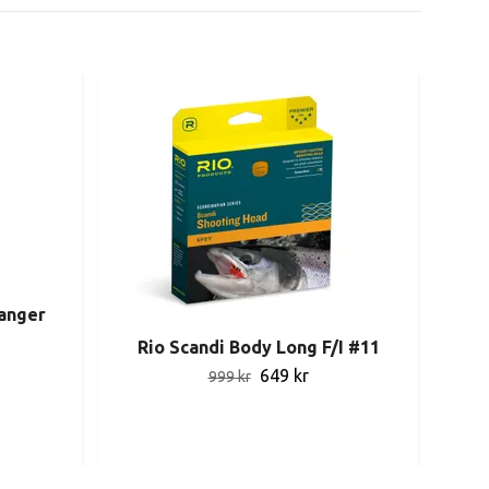
anger
Rio Scandi Body Long F/I #11
649 kr
999 kr
Vi