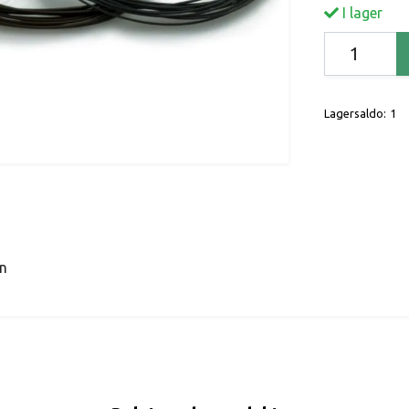
I lager
Lagersaldo:
1
en