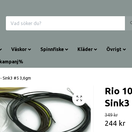
Väskor
Spinnfiske
Kläder
Övrigt
rkampanj%
 - Sink3 #5 3,6gm
Rio 1
Sink3
349 kr
244 kr