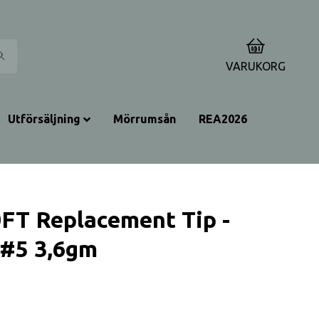
0
VARUKORG
Utförsäljning
Mörrumsån
REA2026
0FT Replacement Tip -
 #5 3,6gm