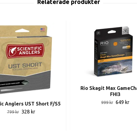
Rio Skagit Max GameCh
FHI3
649 kr
999 kr
fic Anglers UST Short F/S5
328 kr
799 kr