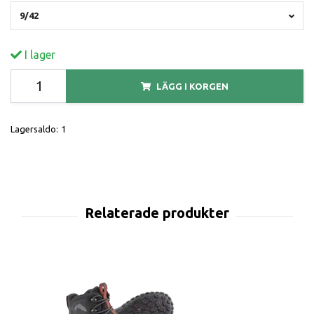
9/42
I lager
LÄGG I KORGEN
Lagersaldo:
1