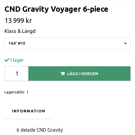
CND Gravity Voyager 6-piece
13 999 kr
Klass & Längd
14.6' #10
I lager
LÄGG I KORGEN
Lagersaldo:
1
INFORMATION
6 delade CND Gravity